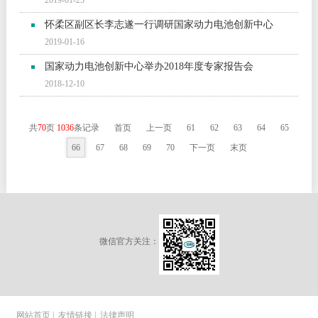
2019-01-25
怀柔区副区长李志遂一行调研国家动力电池创新中心
2019-01-16
国家动力电池创新中心举办2018年度专家报告会
2018-12-10
共
70
页
1036
条记录
首页
上一页
61
62
63
64
65
66
67
68
69
70
下一页
末页
微信官方关注：
网站首页
|
友情链接
|
法律声明