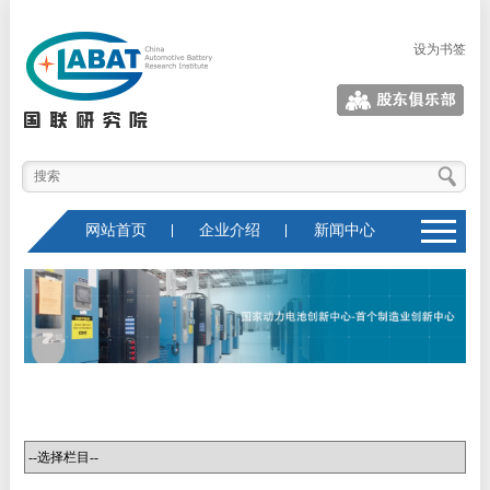
设为书签
股东俱乐部
网站首页
企业介绍
新闻中心