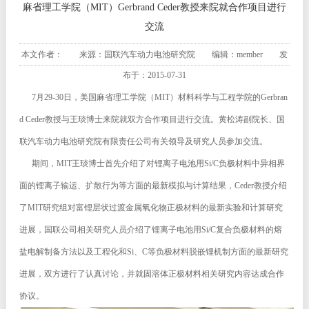
麻省理工学院（MIT）Gerbrand Ceder教授来院就合作项目进行
交流
本文作者： 来源：国联汽车动力电池研究院 编辑：member 发
布于：2015-07-31
7
月
29-30
日，美国麻省理工学院（
MIT
）材料科学与工程学院的
Gerbran
d Ceder
教授与王琰博士来院就双方合作项目进行交流。黄松涛副院长、国
联汽车动力电池研究院有限责任公司有关领导及研究人员参加交流。
期间，
MIT
王琰博士首先介绍了对锂离子电池用
Si/C
负极材料中异相界
面的锂离子输运、扩散行为等方面的最新模拟与计算结果，
Ceder
教授介绍
了
MIT
研究组对富锂层状过渡金属氧化物正极材料的最新实验和计算研究
进展，国联公司相关研究人员介绍了锂离子电池用
Si/C
复合负极材料的熔
盐电解制备方法以及工程化和
Si
、
C
等负极材料脱嵌锂机制方面的最新研究
进展，双方进行了认真讨论，并就固溶体正极材料相关研究内容达成合作
协议。