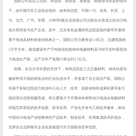
国联公司是在工信部、科技部、国资委、发改委、财政部等部委的指导
下，由中国汽车工业协会组织，由有研总院、中国一汽、东风、长安、上
汽、北汽、广汽、华晨、力神等9家企业依据公司法联合出资成立的动力电
池大型研发与生产企业。其中，北京有色金属研究总院是国内最早开展锂
离子电池及材料研发的机构之一。国联公司注册资金5.4亿元，总建筑面积
2万平方米，规划建设年产千吨级高性能纳米电极材料及7000万安时新型动
力电池生产线，达产后年产值预计将达到3.5亿元。
前期，在北京市科委的支持下，有研总院在三元正极材料、纳米硅基负
极材料等方面的研发达到行业先进水平，并形成了自主知识产权。国联公
司基于有研总院动力电池中心在人才、技术、创新体制和成果积累等多方
面的突出优势组建而成，将主要致力于开展纳米材料动力电池从电极材料
到电芯和系统的技术创新、技术应用、产业化开发与工程技术服务，推动
中国动力电池产业链整体的产品技术、制造技术、应用集成技术的进步，
支撑自主品牌整车企业在新能源汽车方面取得竞争优势。