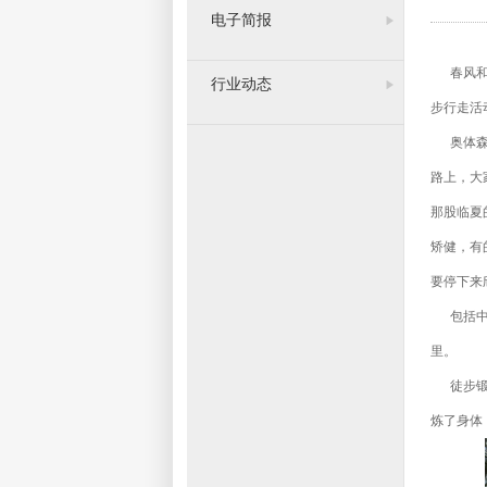
电子简报
春风和煦
行业动态
步行走活
奥体森林
路上，大
那股临夏
矫健，有
要停下
包括中场
里。
徒步锻炼
炼了身体