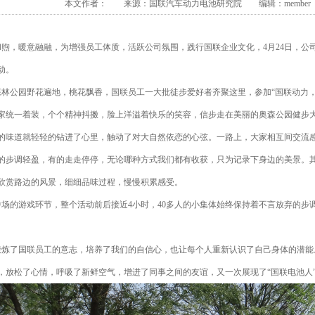
本文作者： 来源：国联汽车动力电池研究院 编辑：member 发布
，暖意融融，为增强员工体质，活跃公司氛围，践行国联企业文化，4月24日，公司组
动。
公园野花遍地，桃花飘香，国联员工一大批徒步爱好者齐聚这里，参加“国联动力，齐
家统一着装，个个精神抖擞，脸上洋溢着快乐的笑容，信步走在美丽的奥森公园健步
的味道就轻轻的钻进了心里，触动了对大自然依恋的心弦。一路上，大家相互间交流
的步调轻盈，有的走走停停，无论哪种方式我们都有收获，只为记录下身边的美景。
来欣赏路边的风景，细细品味过程，慢慢积累感受。
的游戏环节，整个活动前后接近4小时，40多人的小集体始终保持着不言放弃的步调
了国联员工的意志，培养了我们的自信心，也让每个人重新认识了自己身体的潜能
，放松了心情，呼吸了新鲜空气，增进了同事之间的友谊，又一次展现了“国联电池人