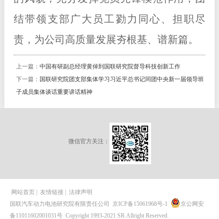
结带领支部广大员工勠力同心、担职尽
责，为公司高质量发展夯根基、谱新篇。
上一篇：
中国有研副总经理黄倬到国联研究院督导科技创新工作
下一篇：
国联研究院团支部集体学习习近平总书记同团中央新一届领导班
子成员集体谈话重要讲话精神
微信官方关注：
网站首页
|
友情链接
|
法律声明
国联汽车动力电池研究院有限责任公司
京ICP备15061968号-1
京公网安
备11011602001031号
Copyright 1993-2021 SR.Allright Reserved.