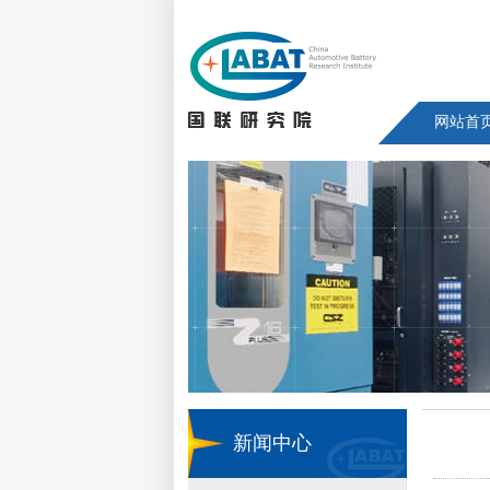
网站首
新闻中心