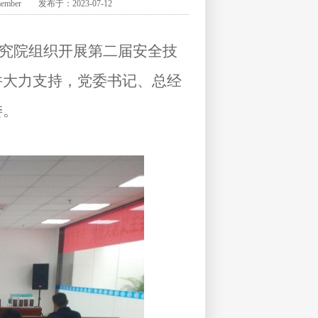
 发布于：2023-07-12
研究院组织开展第二届安全技
并大力支持，党委书记、总经
委。