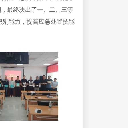
判，最终
决出了一、二、三等
识别能力，提高应急处置技能