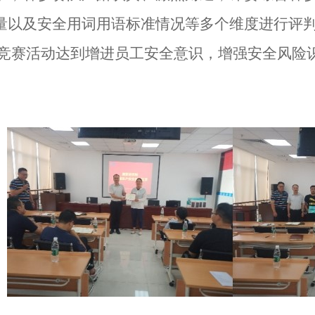
量以及安全用词用语标准情况等多个维度进行评
 竞赛活动达到增进员工安全意识，增强安全风险
。