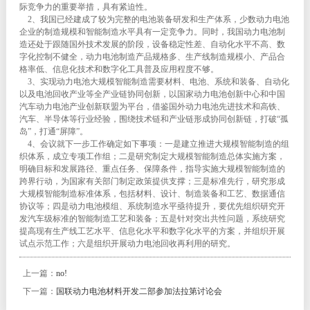
际竞争力的重要举措，具有紧迫性。
2、我国已经建成了较为完整的电池装备研发和生产体系，少数动力电池
企业的制造规模和智能制造水平具有一定竞争力。同时，我国动力电池制
造还处于跟随国外技术发展的阶段，设备稳定性差、自动化水平不高、数
字化控制不健全，动力电池制造产品规格多、生产线制造规模小、产品合
格率低、信息化技术和数字化工具普及应用程度不够。
3、实现动力电池大规模智能制造需要材料、电池、系统和装备、自动化
以及电池回收产业等全产业链协同创新，以国家动力电池创新中心和中国
汽车动力电池产业创新联盟为平台，借鉴国外动力电池先进技术和高铁、
汽车、半导体等行业经验，围绕技术链和产业链形成协同创新链，打破“孤
岛”，打通“屏障”。
4、会议就下一步工作确定如下事项：一是建立推进大规模智能制造的组
织体系，成立专项工作组；二是研究制定大规模智能制造总体实施方案，
明确目标和发展路径、重点任务、保障条件，指导实施大规模智能制造的
跨界行动，为国家有关部门制定政策提供支撑；三是标准先行，研究形成
大规模智能制造标准体系，包括材料、设计、制造装备和工艺、数据通信
协议等；四是动力电池模组、系统制造水平亟待提升，要优先组织研究开
发汽车级标准的智能制造工艺和装备；五是针对突出共性问题，系统研究
提高现有生产线工艺水平、信息化水平和数字化水平的方案，并组织开展
试点示范工作；六是组织开展动力电池回收再利用的研究。
上一篇：
no!
下一篇：
国联动力电池材料开发二部参加法拉第讨论会