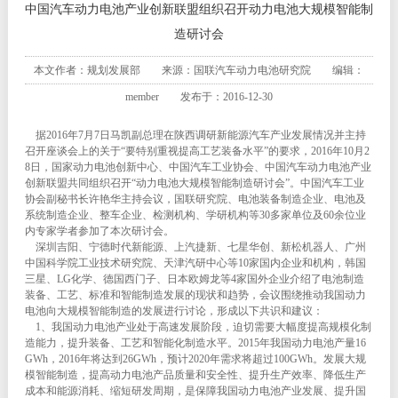
中国汽车动力电池产业创新联盟组织召开动力电池大规模智能制
造研讨会
本文作者：规划发展部 来源：国联汽车动力电池研究院 编辑：
member 发布于：2016-12-30
据2016年7月7日马凯副总理在陕西调研新能源汽车产业发展情况并主持
召开座谈会上的关于“要特别重视提高工艺装备水平”的要求，2016年10月2
8日，国家动力电池创新中心、中国汽车工业协会、中国汽车动力电池产业
创新联盟共同组织召开“动力电池大规模智能制造研讨会”。中国汽车工业
协会副秘书长许艳华主持会议，国联研究院、电池装备制造企业、电池及
系统制造企业、整车企业、检测机构、学研机构等30多家单位及60余位业
内专家学者参加了本次研讨会。
深圳吉阳、宁德时代新能源、上汽捷新、七星华创、新松机器人、广州
中国科学院工业技术研究院、天津汽研中心等10家国内企业和机构，韩国
三星、LG化学、德国西门子、日本欧姆龙等4家国外企业介绍了电池制造
装备、工艺、标准和智能制造发展的现状和趋势，会议围绕推动我国动力
电池向大规模智能制造的发展进行讨论，形成以下共识和建议：
1、我国动力电池产业处于高速发展阶段，迫切需要大幅度提高规模化制
造能力，提升装备、工艺和智能化制造水平。2015年我国动力电池产量16
GWh，2016年将达到26GWh，预计2020年需求将超过100GWh。发展大规
模智能制造，提高动力电池产品质量和安全性、提升生产效率、降低生产
成本和能源消耗、缩短研发周期，是保障我国动力电池产业发展、提升国