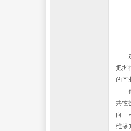
把握
的产
共性
向，
维提