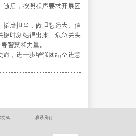
。随后，按照程序要求开展团
、挺膺担当，做理想远大、信
关键时刻站得出来、危急关头
青春智慧和力量。
使命，进一步增强团结奋进意
术交流
联系我们