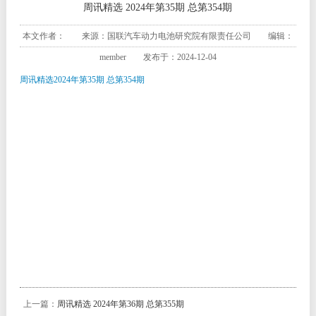
周讯精选 2024年第35期 总第354期
本文作者： 来源：国联汽车动力电池研究院有限责任公司 编辑：
member 发布于：2024-12-04
周讯精选2024年第35期 总第354期
上一篇：
周讯精选 2024年第36期 总第355期