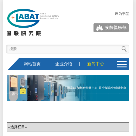
设为书签
股东俱乐部
网站首页
企业介绍
新闻中心