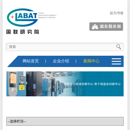
设为书签
股东俱乐部
网站首页
企业介绍
新闻中心