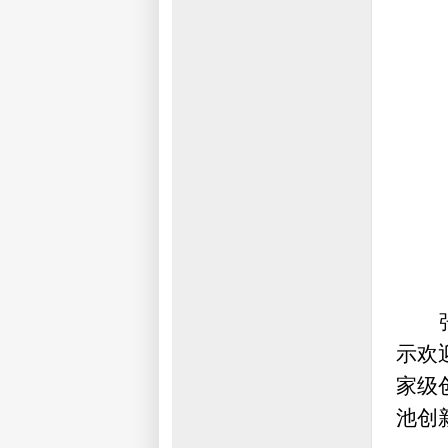
示欢
家级
池创