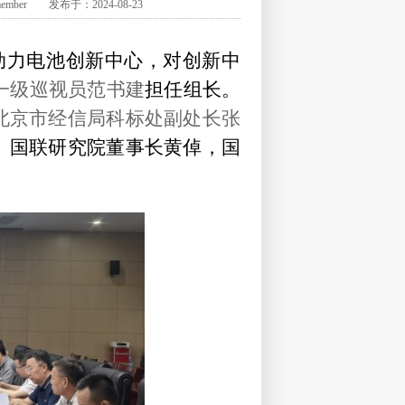
 发布于：2024-08-23
动力电池创新中心，对创新中
一级巡视员
范书建
担任组长。
北京市经信局科标处副
处长张
、国联研究院董事长黄倬，国