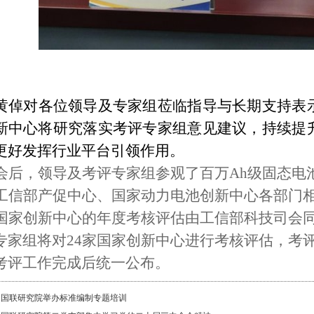
黄倬对各位领导及专家组莅临指导与长期支持表
新中心将
研究落实
考评专家组意见建议，持续提
更好发挥行业平台引领作用。
会
后
，领导及考评专家组参观了百万Ah级固态电
工信部产促中心、国家动力电池创新中心各部门
国家创新中心的年度考核评估由工信部科技司会
专家组
将对
24
家国家创新中心进行考核评估，考
考评工作完成后统一公布。
：
国联研究院举办标准编制专题培训