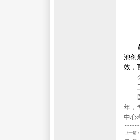
池创
效，
年
，
中心
上一篇