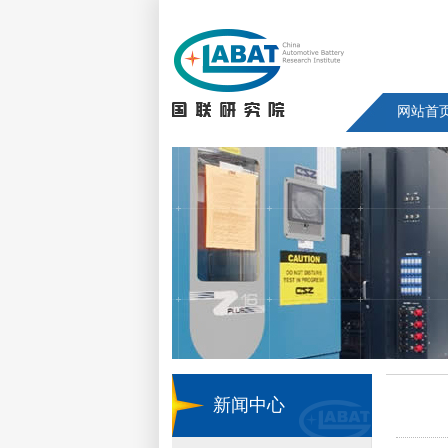
网站首
新闻中心