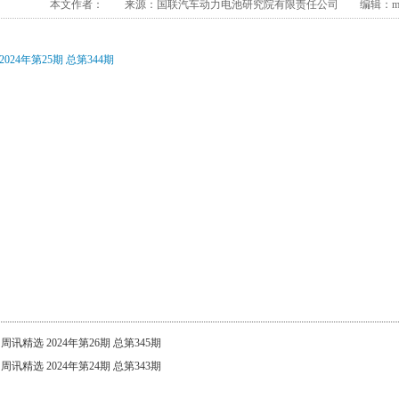
本文作者： 来源：国联汽车动力电池研究院有限责任公司 编辑：member
024年第25期 总第344期
：
周讯精选 2024年第26期 总第345期
：
周讯精选 2024年第24期 总第343期