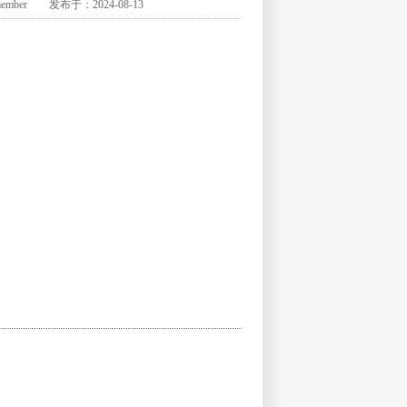
 发布于：2024-08-13