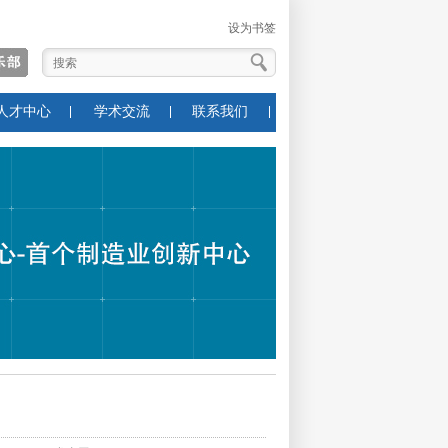
设为书签
人才中心
学术交流
联系我们