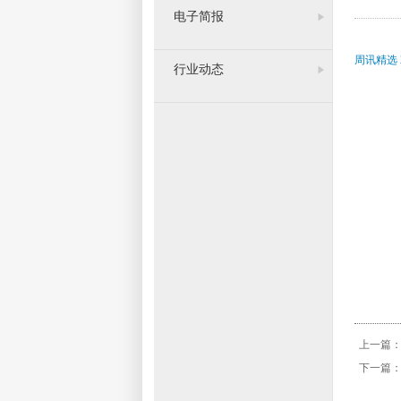
电子简报
周讯精选 2
行业动态
上一篇
下一篇